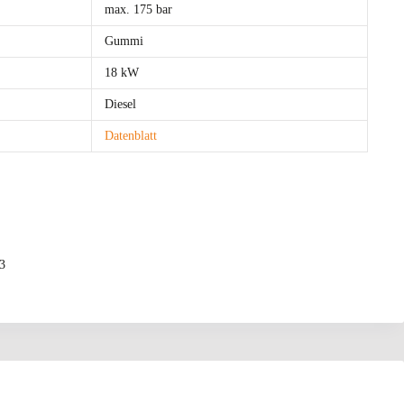
max. 175 bar
Gummi
18 kW
Diesel
Datenblatt
er HS03