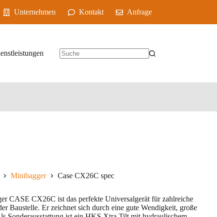
Unternehmen
Kontakt
Anfrage
enstleistungen
Minibagger
Case CX26C spec
er CASE CX26C ist das perfekte Universalgerät für zahlreiche
der Baustelle. Er zeichnet sich durch eine gute Wendigkeit, große
ls Sonderausstattung ist ein HKS Xtra Tilt mit hydraulischem