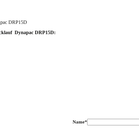
ynapac DRP15D
Rücklauf Dynapac DRP15D:
Name*