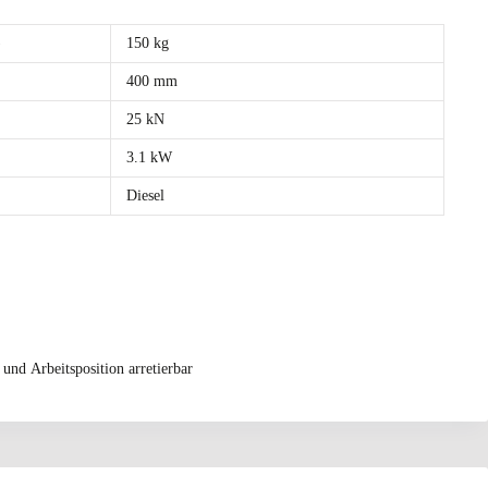
)
150 kg
400 mm
25 kN
3.1 kW
Diesel
und Arbeitsposition arretierbar