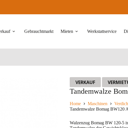
erkauf
Gebrauchtmarkt
Mieten
Werkstattservice
Di
VERKAUF
VERMIE
Tandemwalze Bo
Home
Maschinen
Verdich
Tandemwalze Bomag BW120 
Walzenzug Bomag BW 120-5 ist 
Tandemwalze der Gewichtsklasse 