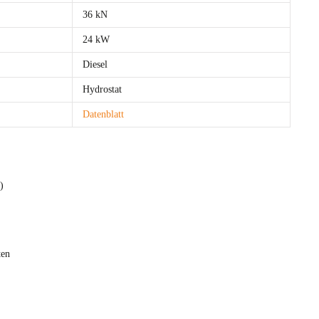
36 kN
24 kW
Diesel
Hydrostat
Datenblatt
)
ten