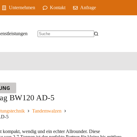
Unternehmen
Kontakt
Anfrage
enstleistungen
TUNG
mag BW120 AD-5
tungstechnik
Tandemwalzen
AD-5
kompakt, wendig und ein echter Allrounder. Diese
von 2,7 Tonnen ist der perfekte Partner für kleine bis mittlere