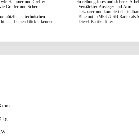
te wie Hammer und Greifer
ein reibungsloses und sicheres Arb
wie Greifer und Schere
- Verstärkter Ausleger und Arm
- heizbarer und komplett einstellbar
on nützlichen technischen
- Bluetooth-/MP3-/USB-Radio als S
chine auf einen Blick erkennen
- Diesel-Partikelfilter
 mm
 kg
KW