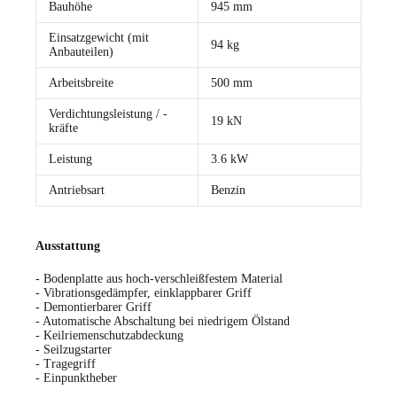
Bauhöhe
945 mm
Einsatzgewicht (mit
94 kg
Anbauteilen)
Arbeitsbreite
500 mm
Verdichtungsleistung / -
19 kN
kräfte
Leistung
3.6 kW
Antriebsart
Benzin
Ausstattung
- Bodenplatte aus hoch-verschleißfestem Material
- Vibrationsgedämpfer, einklappbarer Griff
- Demontierbarer Griff
- Automatische Abschaltung bei niedrigem Ölstand
- Keilriemenschutzabdeckung
- Seilzugstarter
- Tragegriff
- Einpunktheber