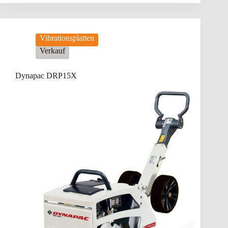
Vibrationsplatten
Verkauf
Dynapac DRP15X