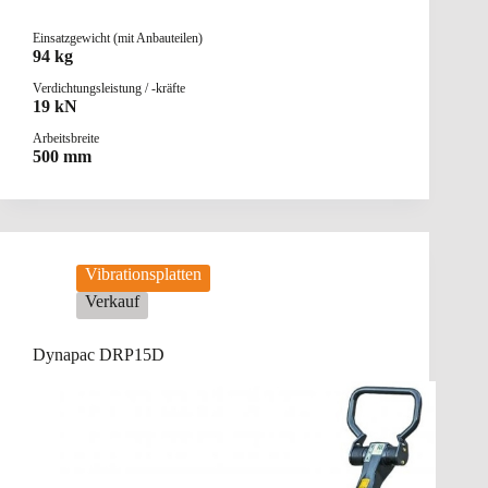
Einsatzgewicht (mit Anbauteilen)
94 kg
Verdichtungsleistung / -kräfte
19 kN
Arbeitsbreite
500 mm
Vibrationsplatten
Verkauf
Dynapac DRP15D