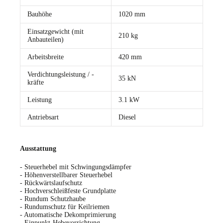
Bauhöhe
1020 mm
Einsatzgewicht (mit
210 kg
Anbauteilen)
Arbeitsbreite
420 mm
Verdichtungsleistung / -
35 kN
kräfte
Leistung
3.1 kW
Antriebsart
Diesel
Ausstattung
- Steuerhebel mit Schwingungsdämpfer
- Höhenverstellbarer Steuerhebel
- Rückwärtslaufschutz
- Hochverschleißfeste Grundplatte
- Rundum Schutzhaube
- Rundumschutz für Keilriemen
- Automatische Dekomprimierung
- Einpunkt-Hebevorrichtung