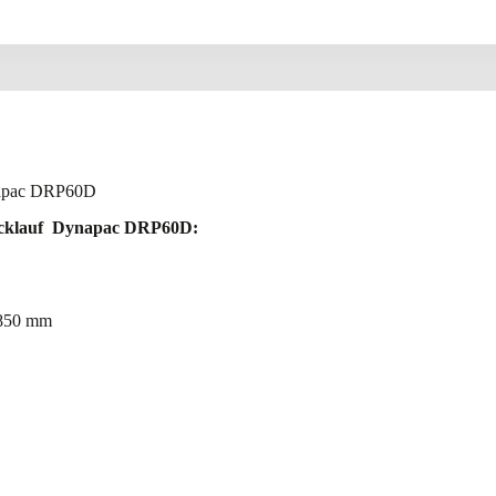
ynapac DRP60D
Rücklauf Dynapac DRP60D:
 850 mm